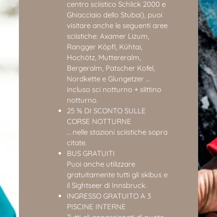
centro sciistico Schlick 2000 e
Ghiacciaio dello Stubai), puoi
visitare anche le seguenti aree
sciistiche: Axamer Lizum,
Rangger Köpfl, Kühtai,
Hochötz, Muttereralm,
Bergeralm, Patscher Kofel,
Nordkette e Glungetzer …
incluso sci notturno + slittino
notturno.
25 % DI SCONTO SULLE
CORSE NOTTURNE
… nelle stazioni sciistiche sopra
citate.
BUS GRATUITI
Puoi anche utilizzare
gratuitamente tutti gli skibus e
il Sightseer di Innsbruck.
INGRESSO GRATUITO A 3
PISCINE INTERNE