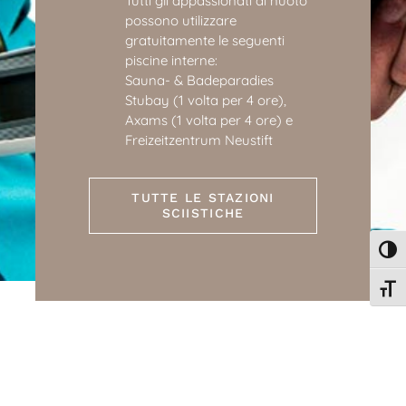
Tutti gli appassionati di nuoto
possono utilizzare
gratuitamente le seguenti
piscine interne:
Sauna- & Badeparadies
Stubay (1 volta per 4 ore),
Axams (1 volta per 4 ore) e
Freizeitzentrum Neustift
TUTTE LE STAZIONI
SCIISTICHE
Attiv
Attiv