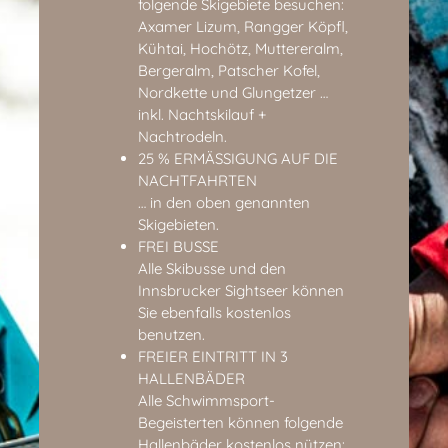
folgende Skigebiete besuchen:
Axamer Lizum, Rangger Köpfl,
Kühtai, Hochötz, Muttereralm,
Bergeralm, Patscher Kofel,
Nordkette und Glungetzer …
inkl. Nachtskilauf +
Nachtrodeln.
25 % ERMÄSSIGUNG AUF DIE
NACHTFAHRTEN
… in den oben genannten
Skigebieten.
FREI BUSSE
Alle Skibusse und den
Innsbrucker Sightseer können
Sie ebenfalls kostenlos
benutzen.
FREIER EINTRITT IN 3
HALLENBÄDER
Alle Schwimmsport-
Begeisterten können folgende
Hallenbäder kostenlos nützen: