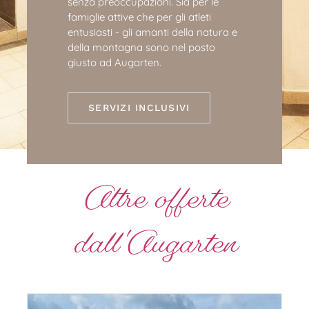
senza preoccupazioni. Sia per le
famiglie attive che per gli atleti
entusiasti - gli amanti della natura e
della montagna sono nel posto
giusto ad Augarten.
SERVIZI INCLUSIVI
Altre offerte
dall'Augarten