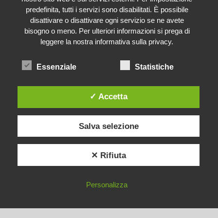
predefinita, tutti i servizi sono disabilitati. È possibile
ISCRIVETEVI ALLA NEWSLETTER
disattivare o disattivare ogni servizio se ne avete
bisogno o meno. Per ulteriori informazioni si prega di
leggere la nostra informativa sulla privacy.
ACCESSIBILITÀ
Essenziale
Statistiche
VALUTAZIONI E SOCIAL MEDIA
✓ Accetta
Salva selezione
✕ Rifiuta
Personalizza