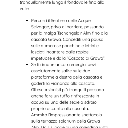
tranquillamente lungo il fondovalle fino alla
valle.
Percorri il Sentiero delle Acque
Selvagge, privo di barriere, passando
per la malga Tschangelair Alm fino alla
cascata Grawa. Concediti una pausa
sulle numerose panchine e lettini e
lasciati incantare dalle rapide
impetuose e dalla “Cascata di Grawa”.
Se ti rimane ancora energia, devi
assolutamente salire sulle due
piattaforme a destra della cascata e
goderti la vicinanza alla cascata.
Gli escursionisti più tranquilli possono
anche fare un tuffo rinfrescante in
acqua su una delle sedie a sdraio
proprio accanto alla cascata.
Ammira l’impressionante spettacolo
sulla terrazza solarium della Grawa
Alm. Da lì si gode di una splendida vista