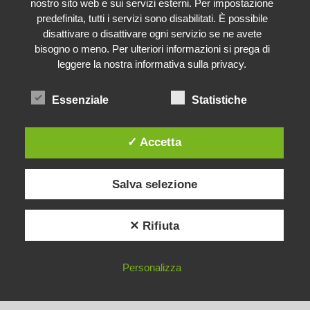
disposizione?
nostro sito web e sui servizi esterni. Per impostazione
predefinita, tutti i servizi sono disabilitati. È possibile
disattivare o disattivare ogni servizio se ne avete
bisogno o meno. Per ulteriori informazioni si prega di
Ho bisogno di un’auto
leggere la nostra informativa sulla privacy.
per le escursioni nella
Essenziale
Statistiche
Valle dello Stubai?
✓ Accetta
Dove posso trovare i
Salva selezione
migliori consigli per
le escursioni?
✕ Rifiuta
Personalizza
VANTAGGI
PRENOTARE
OFFERTE