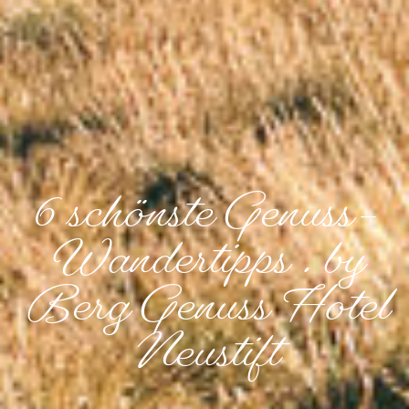
6 schönste Genuss-
Wandertipps . by
Berg Genuss Hotel
Neustift