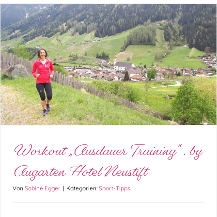
Workout „Ausdauer Training“ . by Augarten
Hotel Neustift
Sport-Tipps
Workout „Ausdauer Training“ . by
Augarten Hotel Neustift
Von
Sabine Egger
|
Kategorien:
Sport-Tipps