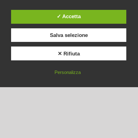
✓ Accetta
Aktuelle Beiträge
5 escursioni per famiglie nella valle dello Stubai. A
Salva selezione
cura dell’Augarten Hotel Neustift
Suggerimento per l’escursionismo Vetrina della
✕ Rifiuta
natura Gioco delle galline . da Augarten Hotel
Neustift
Personalizza
Consiglio per un’escursione: il sentiero “Wilde Wasser
VANTAGGI
PRENOTARE
OFFERTE
Weg” . a cura dell’Augarten Hotel Neustift
Kategorien
Consigli per lo sport
Escursioni estive