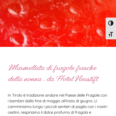
Attiv
Attiv
Marmellata di fragole fresche
della nonna . da Hotel Neustift
In Tirolo è tradizione andare nel Paese delle Fragole con
i bambini dalla fine di maggio all’inizio di giugno. Lì
camminiamo lungo i piccoli sentieri di paglia con i nostri
cestini, respiriamo il dolce profumo di fragola e