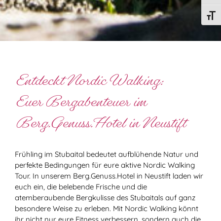
Schri
Entdeckt Nordic Walking:
Euer Bergabenteuer im
Berg.Genuss.Hotel in Neustift
Frühling im Stubaital bedeutet aufblühende Natur und
perfekte Bedingungen für eure aktive Nordic Walking
Tour. In unserem Berg.Genuss.Hotel in Neustift laden wir
euch ein, die belebende Frische und die
atemberaubende Bergkulisse des Stubaitals auf ganz
besondere Weise zu erleben. Mit Nordic Walking könnt
ihr nicht nur eure Fitness verbessern, sondern auch die