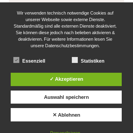
Wir verwenden technisch notwendige Cookies auf
unserer Webseite sowie externe Dienste.
Standardmäßig sind alle externen Dienste deaktiviert.
Sie können diese jedoch nach belieben aktivieren &
deaktivieren. Für weitere Informationen lesen Sie
unsere Datenschutzbestimmungen.
Essenziell
Statistiken
Aktuelle Beiträge
✓ Akzeptieren
5 Familienwanderungen im Stubaital . by Augarten
Hotel Neustift
Auswahl speichern
Wandertipp Naturschauplatz Hühnerspiel . by
Augarten Hotel Neustift
✕ Ablehnen
Wandertipp Wilde Wasser Weg . by Augarten Hotel
Neustift
Personalisieren