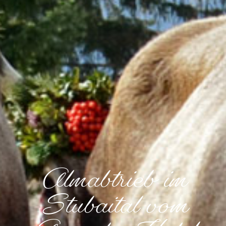
Almabtrieb im
Stubaital vom