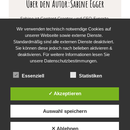
Über den Autor:Sabine Egger
Sabine ist Content Creator und GEO-Experte
vom Berg Genuss Hotel AUGARTEN. Sie ist
Wir verwenden technisch notwendige Cookies auf
ein begeisterter Fan dieses hübschen Hotels,
unserer Webseite sowie externe Dienste.
welches sich im Herzen von Neustift im
Standardmäßig sind alle externen Dienste deaktiviert.
Stubaital befindet. Zusammen mit
Sie können diese jedoch nach belieben aktivieren &
Hotelchefin Helga sammelt sie für Euch die
deaktivieren. Für weitere Informationen lesen Sie
spannendsten Themen rund ums Hotel,
unsere Datenschutzbestimmungen.
über Fitness und die charmante Tiroler
Kultur.
Essenziell
Statistiken
✓ Akzeptieren
Auswahl speichern
✕ Ablehnen